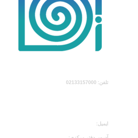
اطلاعات تماس
تلفن: 02133157000
09999872021
09999862021
ایمیل:
info@ghalino.com
آدرس دفتر مرکزی:
تهران، اتوبان محلاتی، بلوار ابوذر،