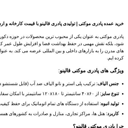
خرید عمده پادری موکتی | تولیدی پادری قالینو با قیمت کارخانه و ا
پادری موکتی به عنوان یکی از محبوب ترین محصولات در حوزه دکوراس
شود، بلکه نقش مهمی در حفظ بهداشت فضا و افزایش طول عمر کف 
های مدرن را به بازارهای داخلی و بین المللی عرضه می کند. به عنو
کرده ایم.
ویژگی های پادری موکتی قالینو
:
جنس الیاف
: ترکیب پلی استر و نانو الیاف ضد آب (قابل شستشو 
تنوع سایز
: از ۴۰x۶۰ سانتیمتر تا ۱۲۰x۱۸۰ سانتیمتر با امکان سفارشی سازی.
تولید انبوه
: استفاده از دستگاه های تمام اتوماتیک برای حفظ کیفیت د
کاربرد
: هتل ها، مراکز تجاری، منازل و صادرات به کشورهای همسا
چرا پادری موکتی قالینو؟