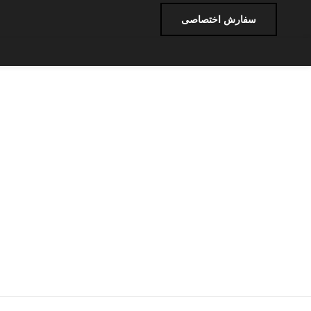
بزرگنمایی تصویر
سفارش اختصاصی
برای دیدن محصولات که دنبال آن هستید تایپ کنید.