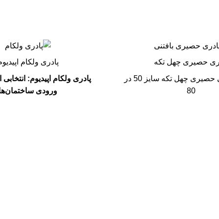
ری حصیری چهل تکه
پادری ولکام اپیدیوم
پادری موکتی حصیری چهل تکه سایز 50 در
پادری ولکام اپیدیوم: انتخابی ا
80
ورودی ساختمان‌ها
مشترک
کانال تلگرام
ما شوید تا آخرین اخبار را دریافت
کنید
ما به شما تمامی اخبار حراج ها ، تولیدات جدید را اطلاع
رسانی میکنیم.