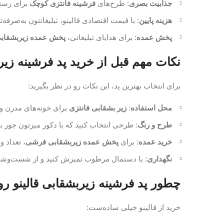
جذابیت بصری
: طرح‌های
فرشینه فانتزی کوچک
برای رستو
هزینه پایین
: با قیمت اقتصادی قالینو، تبلیغاتتون به‌صرفه‌ت
پخش عمده
: برای هدایای تبلیغاتی،
پخش عمده زیربشقاب
نکات مهم قبل از خرید پد فرشینه زیرب
برای انتخاب بهترین پد، این نکات رو در نظر بگیرید:
محل استفاده
:
زیر بشقابی فانتزی
برای خونه‌های مدرن و
طرح و رنگ
: طرحی انتخاب کنید که با دکور میزتون جور ب
خرید عمده
: برای
پخش عمده زیربشقابی فرشی
، تعداد و
نگهداری
: با دستمال مرطوب تمیزش کنید و از شست‌وشوی
چطور پد فرشینه زیربشقابی قالینو رو
خرید از قالینو خیلی ساده‌ست: