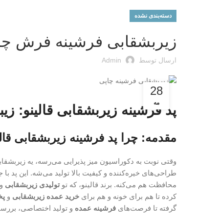
دسته‌بندی نشده
زیربشقابی فرشینه فرش چا
ارسال توسط
Admin
28
مه
پد فرشینه زیربشقابی قالینو: زیب
مقدمه: چرا پد فرشینه زیربشقابی قالی
وقتی نوبت به دکوراسیون میز پذیرایی می‌رسه، یه زیربشقاب
طراحی‌های خیره‌کننده و کیفیت بالا تولید می‌شه. این پد با
محافظت هم می‌کنه. برند قالینو، که تو
تولیدی زیربشقابی
و
کرده تا هم برای خونه و هم برای
خرید عمده زیربشقابی
و
پخ
گرفته تا فرصت‌های
فرشینه عمده
و تولید اختصاصی، بررسی