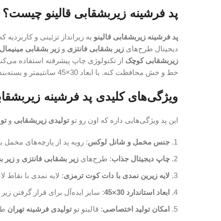
پد فرشینه زیربشقابی قالینو چیست؟
پد فرشینه زیربشقابی قالینو
یه زیرانداز تزئینی و کاربردیه 
دیجیتال طرح‌های
زیر بشقابی فانتزی
و
زیر بشقابی مینیمال
زیربشقابی کوچک
از تکنولوژی چاپ پیشرفته استفاده می‌کنه
خط و خش محافظت کنه. با ابعاد 30×45 سانتیمتر و بسته‌بندی دست 6 تایی، این محصول هم برای استفاده خانگی و هم برای
ویژگی‌های کلیدی پد فرشینه زیربشقابی
این پد ویژگی‌هایی داره که اون رو تو
تولیدی زیربشقابی
و
تو
جنس مخمل و شانل لوکس
: رویه پد از پارچه‌های مخمل
چاپ دیجیتال جذاب
: طرح‌های
زیر بشقابی فانتزی
و
زیر ب
لایه زیرین نمدی با دات کوت ترمزی
: لایه نمدی با نقاط 
ابعاد استاندارد 30×45
: سایز ایده‌آل برای قرار گرفتن زی
امکان تولید اختصاصی
: قالینو تو
تولیدی فرشینه تهران
طر