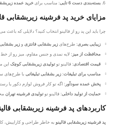
بسته‌بندی دست 6 تایی
: مناسب برای
خرید عمده زیربشق
مزایای خرید پد فرشینه زیربشقابی قال
چرا باید این پد رو از قالینو انتخاب کنید؟ دلایلی که باعث م
زیبایی بصری
: طرح‌های
زیر بشقابی فانتزی
و
زیر بشقابی 
محافظت از میز
: لایه نمدی و جنس مقاوم، میز رو از خ
قیمت اقتصادی
: قالینو تو
تولیدی زیربشقابی کوچک
این مح
مناسب برای تبلیغات
:
زیر بشقابی تبلیغاتی
با طرح‌های س
پخش عمده سودآور
: اگه تو کار فروش لوازم دکور یا رس
حمایت از تولید داخلی
: قالینو تو
تولیدی فرشینه تهران
محص
کاربردهای پد فرشینه زیربشقابی قالین
پد فرشینه زیربشقابی قالینو
به خاطر طراحی و کاراییش، ک