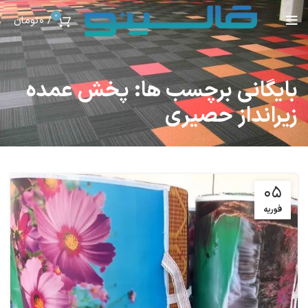
0
/
0
تومان
بایگانی برچسب ها: پخش عمده
زیرانداز حصیری
05
فوریه