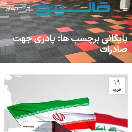
0
/
0
تومان
بایگانی برچسب ها: پادری جهت
صادرات
19
فوریه