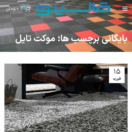
0
/
0
تومان
بایگانی برچسب ها: موکت تایل
15
فوریه