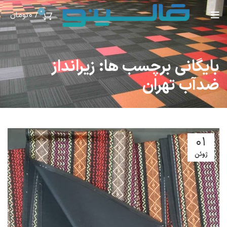
0
/
0
تومان
بایگانی برچسب ها: زیرانداز
ضدآب تهران
01
ژوئن