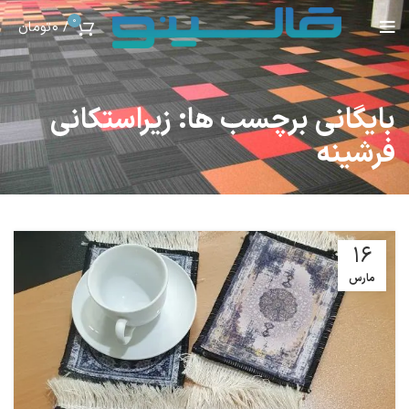
0
/
0
تومان
بایگانی برچسب ها: زیراستکانی
فرشینه
16
مارس