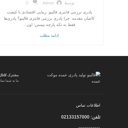
0
توسط
Admin
پادری برزنتی فانتزی قالینو: زیبایی اقتصادی با کیفیت
کاشان مقدمه: چرا پادری برزنتی فانتزی قالینو؟ پادری‌ها
فقط یه تکه پارچه نیستن؛ اون...
ادامه مطلب
مشترک
کانال
ما به شما تما
اطلاعات تماس
تلفن: 02133157000