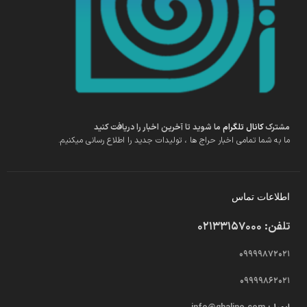
مشترک
کانال تلگرام
ما شوید تا آخرین اخبار را دریافت کنید
ما به شما تمامی اخبار حراج ها ، تولیدات جدید را اطلاع رسانی میکنیم.
اطلاعات تماس
تلفن: 02133157000
09999872021
09999862021