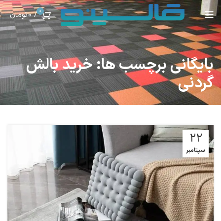
0
/
0
تومان
بایگانی برچسب ها: خرید بالش
گردنی
22
سپتامبر