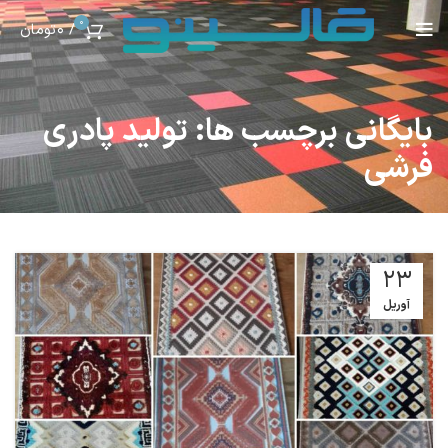
0
/
0
تومان
بایگانی برچسب ها: تولید پادری
فرشی
23
آوریل