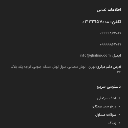
اطلاعات تماس
تلفن: 02133157000
09999872021
09999862021
ایمیل:
info@ghalino.com
آدرس دفتر مرکزی:
تهران، اتوبان محلاتی، بلوار ابوذر، مسلم جنوبی، کوچه یکم پلاک
36
دسترسی سریع
اخذ نمایندگی
درخواست همکاری
سوالات متداول
وبلاگ