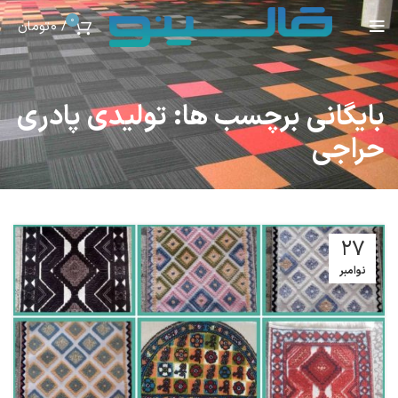
0
/
0
تومان
بایگانی برچسب ها: تولیدی پادری
حراجی
27
نوامبر