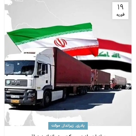
19
فوریه
,
,
پادری
زیرانداز
موکت