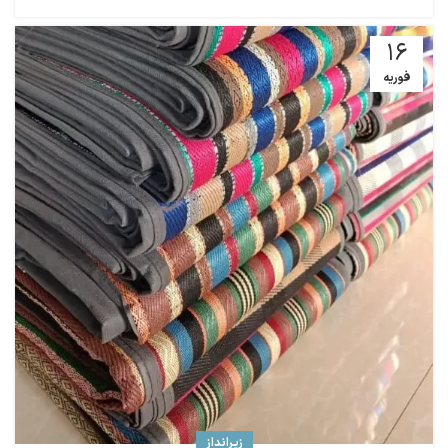
16
فوریه
زیرانداز