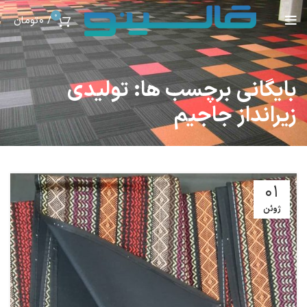
0
/
0
تومان
بایگانی برچسب ها: تولیدی
زیرانداز جاجیم
01
ژوئن