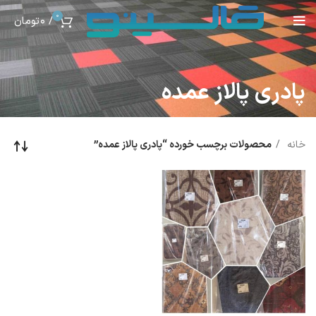
0
/
0
تومان
پادری پالاز عمده
خانه
محصولات برچسب خورده “پادری پالاز عمده”