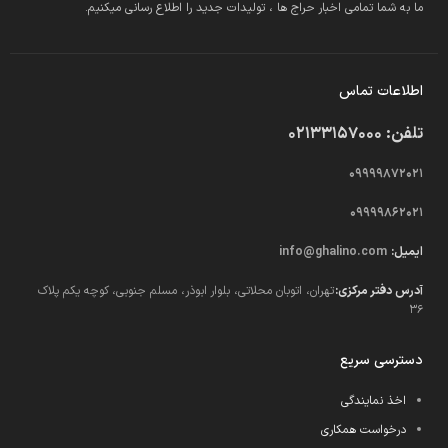
ما به شما تمامی اخبار حراج ها ، تولیدات جدید را اطلاع رسانی میکنیم.
اطلاعات تماس
تلفن: 02133157000
09999872021
09999862021
ایمیل:
info@ghalino.com
آدرس دفتر مرکزی:
تهران، اتوبان محلاتی، بلوار ابوذر، مسلم جنوبی، کوچه یکم پلاک
36
دسترسی سریع
اخذ نمایندگی
درخواست همکاری