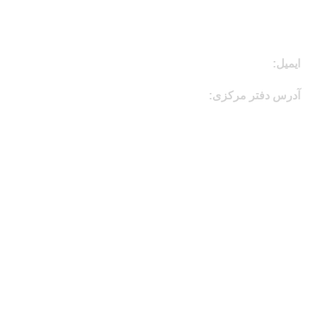
09999862021
ایمیل:
info@ghalino.com
آدرس دفتر مرکزی:
تهران، اتوبان محلاتی، بلوار ابوذر، مسلم
جنوبی، کوچه یکم پلاک 36
دسترسی سریع
اخذ نمایندگی
درخواست همکاری
سوالات متداول
وبلاگ
دانلود کاتالوگ به روز