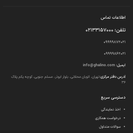
اطلاعات تماس
تلفن: 02133157000
09999872021
09999862021
ایمیل:
info@ghalino.com
آدرس دفتر مرکزی:
تهران، اتوبان محلاتی، بلوار ابوذر، مسلم جنوبی، کوچه یکم پلاک
36
دسترسی سریع
اخذ نمایندگی
درخواست همکاری
سوالات متداول